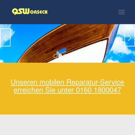
SANIERUNG UND TEAKHOLZARBEITEN
1
2
3
4
5
6
Unseren mobilen Reparatur-Service
erreichen Sie unter 0160 1800047